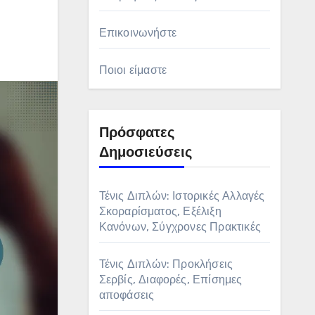
Επικοινωνήστε
Ποιοι είμαστε
Πρόσφατες
Δημοσιεύσεις
Τένις Διπλών: Ιστορικές Αλλαγές
Σκοραρίσματος, Εξέλιξη
Κανόνων, Σύγχρονες Πρακτικές
Τένις Διπλών: Προκλήσεις
Σερβίς, Διαφορές, Επίσημες
αποφάσεις