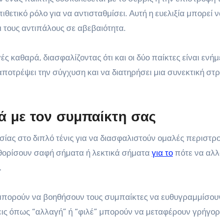
θετικό ρόλο για να αντισταθμίσει. Αυτή η ευελιξία μπορεί 
ι τους αντιπάλους σε αβεβαιότητα.
ές καθαρά, διασφαλίζοντας ότι και οι δύο παίκτες είναι ενήμ
α αποτρέψει την σύγχυση και να διατηρήσει μια συνεκτική στ
ά με τον συμπαίκτη σας
σίας στο διπλό τένις για να διασφαλιστούν ομαλές περιστρ
θορίσουν σαφή σήματα ή λεκτικά σήματα
για το
πότε να αλ
.
 μπορούν να βοηθήσουν τους συμπαίκτες να ευθυγραμμίσουν
εις όπως “αλλαγή” ή “φιλέ” μπορούν να μεταφέρουν γρήγορ