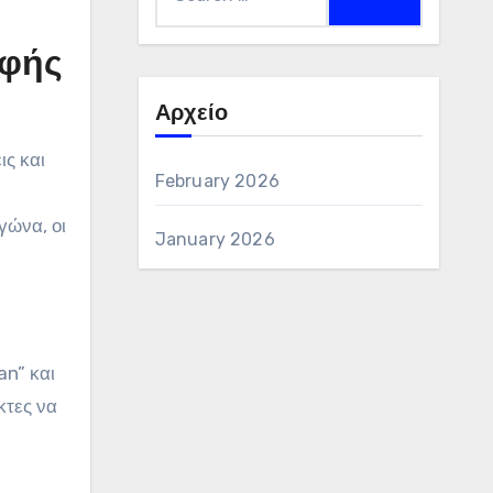
for:
οφής
Αρχείο
ις και
February 2026
γώνα, οι
January 2026
an” και
κτες να