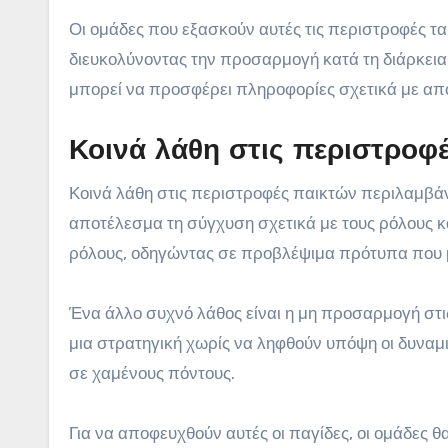
Οι ομάδες που εξασκούν αυτές τις περιστροφές τ
διευκολύνοντας την προσαρμογή κατά τη διάρκε
μπορεί να προσφέρει πληροφορίες σχετικά με απ
Κοινά λάθη στις περιστροφ
Κοινά λάθη στις περιστροφές παικτών περιλαμβάν
αποτέλεσμα τη σύγχυση σχετικά με τους ρόλους κα
ρόλους, οδηγώντας σε προβλέψιμα πρότυπα που μ
Ένα άλλο συχνό λάθος είναι η μη προσαρμογή στι
μια στρατηγική χωρίς να ληφθούν υπόψη οι δυναμ
σε χαμένους πόντους.
Για να αποφευχθούν αυτές οι παγίδες, οι ομάδες θ