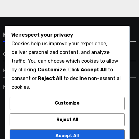
We respect your privacy
Κατηγορίες
Cookies help us improve your experience,
deliver personalized content, and analyze
Θέσεις Γηπέδου στο Διπλό
traffic. You can choose which cookies to allow
by clicking
Customize
. Click
Accept All
to
Κανόνες Σερβιρίσματος στο Διπλό Τένις
consent or
Reject All
to decline non-essential
cookies.
Κανόνες Σκοραρίσματος Διπλών
Customize
digichess.gr
Reject All
Accept All