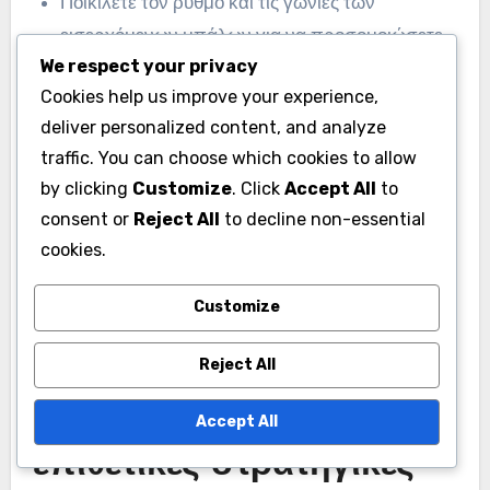
Ποικίλετε τον ρυθμό και τις γωνίες των
εισερχόμενων μπάλων για να προσομοιώσετε
We respect your privacy
συνθήκες αγώνα.
Cookies help us improve your experience,
deliver personalized content, and analyze
traffic. You can choose which cookies to allow
by clicking
Customize
. Click
Accept All
to
consent or
Reject All
to decline non-essential
cookies.
Customize
Reject All
Ποιες είναι οι κοινές
προκλήσεις στις
Accept All
επιθετικές στρατηγικές