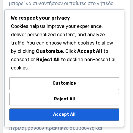
μπορεί να συναντήσουν οι παίκτες στο γήπεδο.
We respect your privacy
Μια άλλη πολύτιμη πηγή είναι το “Εξηγώντας τους
Cookies help us improve your experience,
Κανόνες του Τένις”, το οποίο αναλύει τους
deliver personalized content, and analyze
επίσημους κανόνες και διευκρινίζει κοινές
traffic. You can choose which cookies to allow
παρανοήσεις. Αυτά τα βιβλία συχνά
by clicking
Customize
. Click
Accept All
to
περιλαμβάνουν εικονογραφήσεις και
consent or
Reject All
to decline non-essential
παραδείγματα που διευκολύνουν την κατανόηση
cookies.
πολύπλοκων κανόνων.
Customize
Οι παίκτες μπορούν επίσης να βρουν οδηγούς που
Reject All
εστιάζουν ειδικά στους κανόνες υπηρεσίας, οι
οποίοι είναι κρίσιμοι για την κατανόηση των
Accept All
προκλήσεων. Αναζητήστε πόρους που
περιλαμβάνουν πρακτικές συμβουλές και