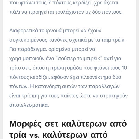
που φτάνει τους 7 πόντους κερδίζει, χρειάζεται
πάλι να προηγείται τουλάχιστον με δύο πόντους.
Διαφορετικά τουρνουά μπορεί να έχουν
συγκεκριμένους κανόνες σχετικά με τα ταιμπρέικ.
Για παράδειγμα, ορισμένα μπορεί να
χρησιμοποιούν ένα “σούπερ ταιμπρέικ” αντί για
τρίτο σετ, όπου η πρώτη ομάδα που φτάνει τους 10
πόντους κερδίζει, εφόσον έχει πλεονέκτημα δύο
πόντων. Η κατανόηση αυτών των παραλλαγών
είναι κρίσιμη για τους παίκτες ώστε να στρατηγούν
αποτελεσματικά.
Μορφές σετ καλύτερων από
τρία vs. καλύτερων από