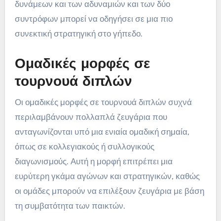
δυνάμεων και των αδυναμιών και των δύο
συντρόφων μπορεί να οδηγήσει σε μια πιο
συνεκτική στρατηγική στο γήπεδο.
Ομαδικές μορφές σε
τουρνουά διπλών
Οι ομαδικές μορφές σε τουρνουά διπλών συχνά
περιλαμβάνουν πολλαπλά ζευγάρια που
ανταγωνίζονται υπό μια ενιαία ομαδική σημαία,
όπως σε κολλεγιακούς ή συλλογικούς
διαγωνισμούς. Αυτή η μορφή επιτρέπει μια
ευρύτερη γκάμα αγώνων και στρατηγικών, καθώς
οι ομάδες μπορούν να επιλέξουν ζευγάρια με βάση
τη συμβατότητα των παικτών.