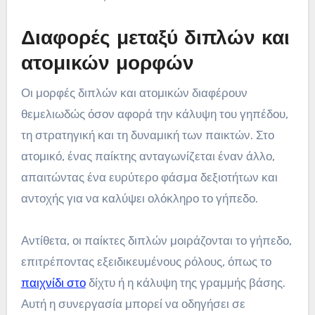
Διαφορές μεταξύ διπλών και
ατομικών μορφών
Οι μορφές διπλών και ατομικών διαφέρουν
θεμελιωδώς όσον αφορά την κάλυψη του γηπέδου,
τη στρατηγική και τη δυναμική των παικτών. Στο
ατομικό, ένας παίκτης ανταγωνίζεται έναν άλλο,
απαιτώντας ένα ευρύτερο φάσμα δεξιοτήτων και
αντοχής για να καλύψει ολόκληρο το γήπεδο.
Αντίθετα, οι παίκτες διπλών μοιράζονται το γήπεδο,
επιτρέποντας εξειδικευμένους ρόλους, όπως το
παιχνίδι στο
δίχτυ ή η κάλυψη της γραμμής βάσης.
Αυτή η συνεργασία μπορεί να οδηγήσει σε