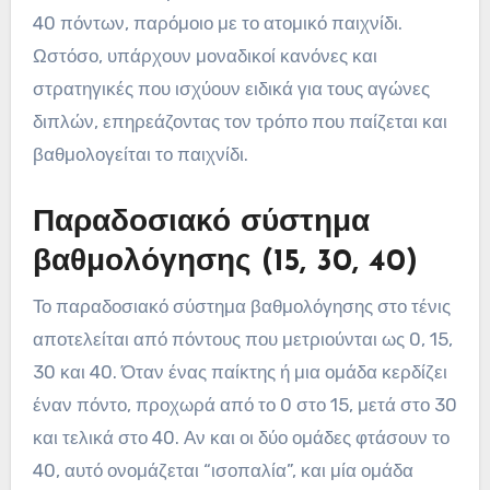
40 πόντων, παρόμοιο με το ατομικό παιχνίδι.
Ωστόσο, υπάρχουν μοναδικοί κανόνες και
στρατηγικές που ισχύουν ειδικά για τους αγώνες
διπλών, επηρεάζοντας τον τρόπο που παίζεται και
βαθμολογείται το παιχνίδι.
Παραδοσιακό σύστημα
βαθμολόγησης (15, 30, 40)
Το παραδοσιακό σύστημα βαθμολόγησης στο τένις
αποτελείται από πόντους που μετριούνται ως 0, 15,
30 και 40. Όταν ένας παίκτης ή μια ομάδα κερδίζει
έναν πόντο, προχωρά από το 0 στο 15, μετά στο 30
και τελικά στο 40. Αν και οι δύο ομάδες φτάσουν το
40, αυτό ονομάζεται “ισοπαλία”, και μία ομάδα