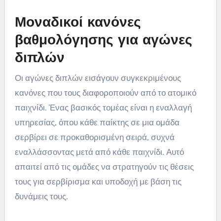
Μοναδικοί κανόνες
βαθμολόγησης για αγώνες
διπλών
Οι αγώνες διπλών εισάγουν συγκεκριμένους
κανόνες που τους διαφοροποιούν από το ατομικό
παιχνίδι. Ένας βασικός τομέας είναι η εναλλαγή
υπηρεσίας, όπου κάθε παίκτης σε μια ομάδα
σερβίρει σε προκαθορισμένη σειρά, συχνά
εναλλάσσοντας μετά από κάθε παιχνίδι. Αυτό
απαιτεί από τις ομάδες να στρατηγούν τις θέσεις
τους για σερβίρισμα και υποδοχή με βάση τις
δυνάμεις τους.