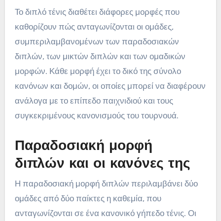
Το διπλό τένις διαθέτει διάφορες μορφές που
καθορίζουν πώς ανταγωνίζονται οι ομάδες,
συμπεριλαμβανομένων των παραδοσιακών
διπλών, των μικτών διπλών και των ομαδικών
μορφών. Κάθε μορφή έχει το δικό της σύνολο
κανόνων και δομών, οι οποίες μπορεί να διαφέρουν
ανάλογα με το επίπεδο παιχνιδιού και τους
συγκεκριμένους κανονισμούς του τουρνουά.
Παραδοσιακή μορφή
διπλών και οι κανόνες της
Η παραδοσιακή μορφή διπλών περιλαμβάνει δύο
ομάδες από δύο παίκτες η καθεμία, που
ανταγωνίζονται σε ένα κανονικό γήπεδο τένις. Οι