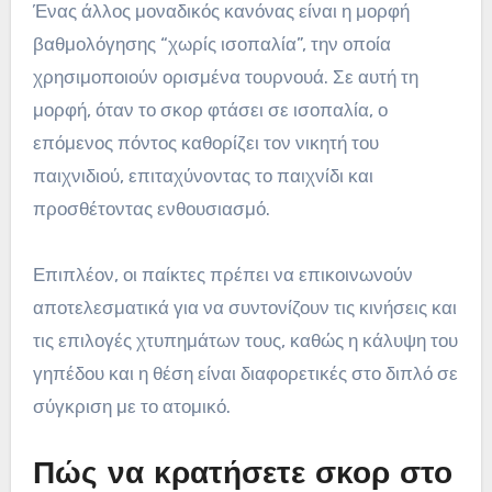
Ένας άλλος μοναδικός κανόνας είναι η μορφή
βαθμολόγησης “χωρίς ισοπαλία”, την οποία
χρησιμοποιούν ορισμένα τουρνουά. Σε αυτή τη
μορφή, όταν το σκορ φτάσει σε ισοπαλία, ο
επόμενος πόντος καθορίζει τον νικητή του
παιχνιδιού, επιταχύνοντας το παιχνίδι και
προσθέτοντας ενθουσιασμό.
Επιπλέον, οι παίκτες πρέπει να επικοινωνούν
αποτελεσματικά για να συντονίζουν τις κινήσεις και
τις επιλογές χτυπημάτων τους, καθώς η κάλυψη του
γηπέδου και η θέση είναι διαφορετικές στο διπλό σε
σύγκριση με το ατομικό.
Πώς να κρατήσετε σκορ στο