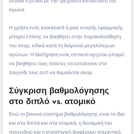
σελίδα σχετικά με την τρέχουσα κατάσταση του
αγώνα.
Η χρήση ενός scorecard ή μιας κινητής εφαρμογής
μπορεί επίσης να βοηθήσει στην παρακολούθηση
του σκορ, ειδικά κατά τη διάρκεια μεγαλύτερων
αγώνων. Η διατήρηση ενός οπτικού αρχείου μπορεί
να βοηθήσει τους παίκτες να εστιάσουν στο
παιχνίδι τους αντί να θυμούνται σκορ.
Σύγκριση βαθμολόγησης
στο διπλό vs. ατομικό
Ενώ το βασικό σύστημα βαθμολόγησης είναι το ίδιο
και στα διπλά και στα ατομικά, η δυναμική του
παιχνιδιού και η στρατηγική διαφέρουν σημαντικά.