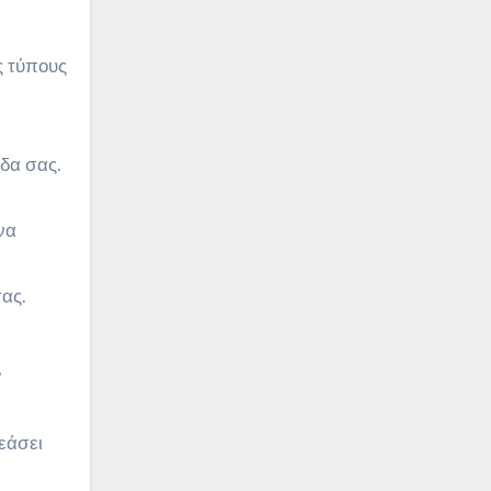
ς τύπους
άδα σας.
να
σας.
ς
εάσει