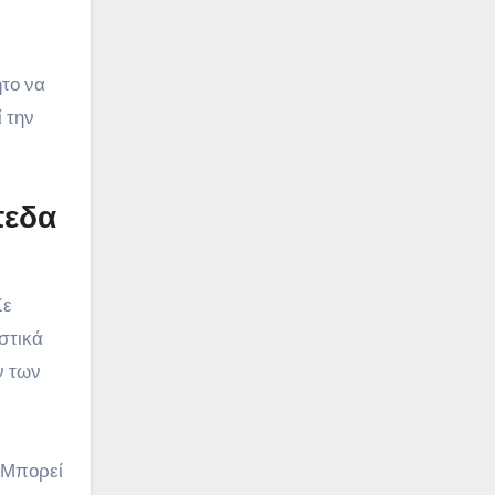
ητο να
ί την
πεδα
Σε
ιστικά
ν των
. Μπορεί