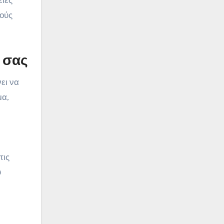
ειες
τούς
 σας
ει να
μα,
τις
υ