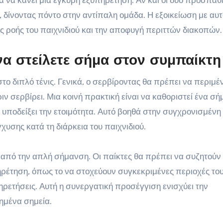
α να κάνει μια έγκυρη εξυπηρέτηση. Αν και οι δύο προσπάθ
 δίνοντας πόντο στην αντίπαλη ομάδα. Η εξοικείωση με αυ
ης ροής του παιχνιδιού και την αποφυγή περιττών διακοπών.
να στείλετε σήμα στον συμπαίκτη
το διπλό τένις. Γενικά, ο σερβίροντας θα πρέπει να περιμέν
ριν σερβίρει. Μια κοινή πρακτική είναι να καθοριστεί ένα σή
 υποδείξει την ετοιμότητα. Αυτό βοηθά στην συγχρονισμένη
χυσης κατά τη διάρκεια του παιχνιδιού.
από την απλή σήμανση. Οι παίκτες θα πρέπει να συζητούν 
πηρέτηση, όπως το να στοχεύουν συγκεκριμένες περιοχές το
ρετήσεις. Αυτή η συνεργατική προσέγγιση ενισχύει την
χημένα σημεία.