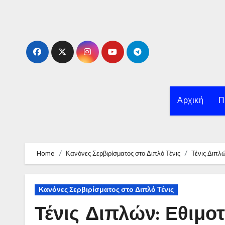
Skip
to
content
Αρχική
Π
Home
Κανόνες Σερβιρίσματος στο Διπλό Τένις
Τένις Διπλ
Κανόνες Σερβιρίσματος στο Διπλό Τένις
Τένις Διπλών: Εθιμο