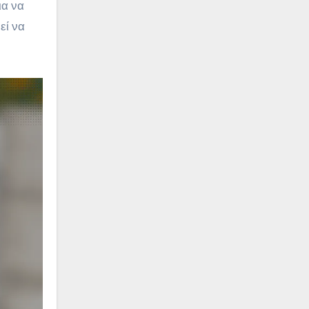
ια να
εί να