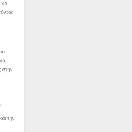
ι να
πόντος
που
 να
ς στην
.
και την