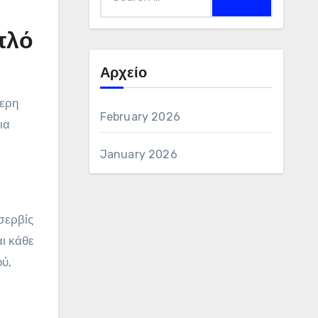
for:
πλό
Αρχείο
τερη
February 2026
ια
January 2026
σερβίς
αι κάθε
ού,