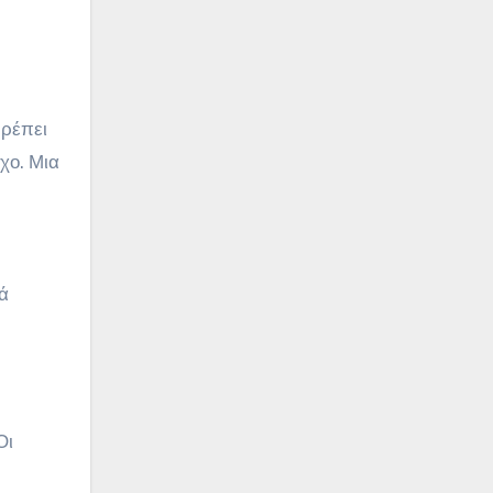
πρέπει
χο. Μια
κά
Οι