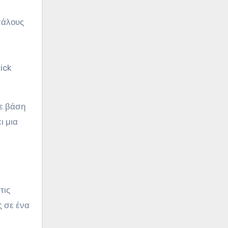
πάλους
ick
με βάση
ι μια
τις
ς σε ένα