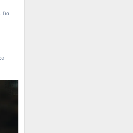
 Για
ου