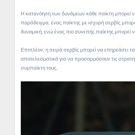
Η κατανόηση των δυνάμεων κάθε παίκτη μπορεί να
παράδειγμα, ένας παίκτης με ισχυρή σερβίς μπορε
δυναμική, ενώ ένας πιο συνεπής παίκτης μπορεί να
Επιπλέον, η σειρά σερβίς μπορεί να επηρεάσει το
αποτελεσματικά για να προσαρμόσουν τις στρατηγι
συμπαίκτη τους.