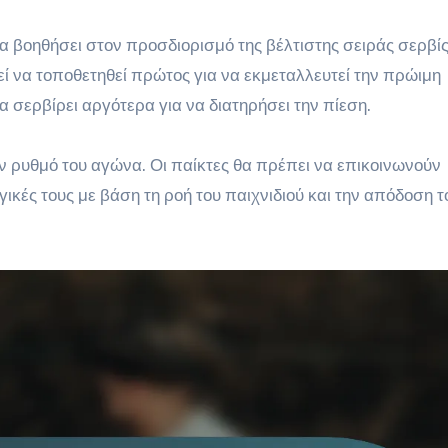
 βοηθήσει στον προσδιορισμό της βέλτιστης σειράς σερβίς.
ί να τοποθετηθεί πρώτος για να εκμεταλλευτεί την πρώιμη
 σερβίρει αργότερα για να διατηρήσει την πίεση.
ν ρυθμό του αγώνα. Οι παίκτες θα πρέπει να επικοινωνούν
κές τους με βάση τη ροή του παιχνιδιού και την απόδοση τ