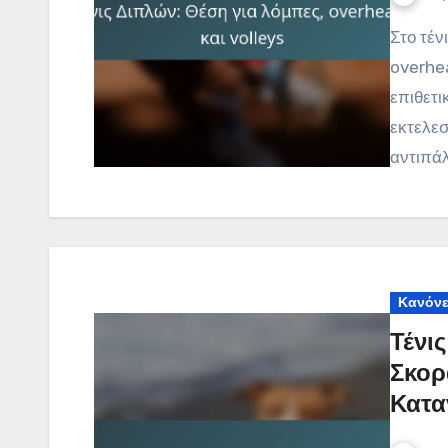
Στο τένις διπλών, η καλή τοποθέτηση για λόμπες,
overhea
επιθετι
εκτελε
αντιπά
Κανόνε
Τένι
Σκορ
Κατα