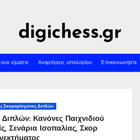
digichess.gr
οιοι είμαστε
Αναρτήσεις ιστολογίου
Επικοινωνήστε
ς Σκοραρίσματος Διπλών
ς Διπλών: Κανόνες Παιχνιδιού
ίς, Σενάρια Ισοπαλίας, Σκορ
νεκτήματος