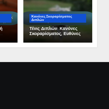
Κανόνες Σκοραρίσματος
Διπλών
κή
Τένις Διπλών: Κανόνες
Σκοραρίσματος, Ευθύνες
ς
Παικτών, Επικοινωνία