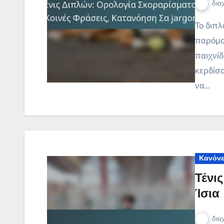
δια
Το διπλό τένις διαθέτει ένα σύστημα βαθμολόγησης
παρόμοι
παιχνίδ
κερδίσο
να…
Κανόνε
Τένι
Ίσια
δια