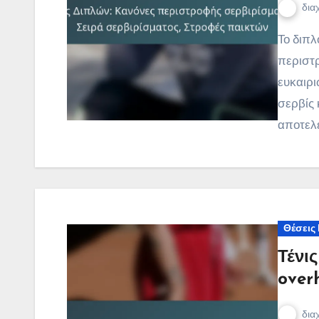
δια
Το διπλό τένις περιλαμβάνει συγκεκριμένους κανόνες
περιστρ
ευκαιρι
σερβίς 
αποτελε
Θέσεις
Τένι
overh
δια