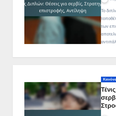
Το διπλό τένις απαιτεί μια οξεία κατανόηση της
τοποθέτ
των επ
αποτελε
αντιπά
Κανόνε
Τένι
σερβ
Στρο