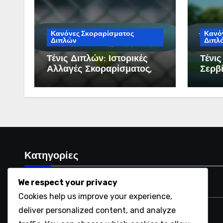
Κανόνες Σκοραρίσματος
Κανόν
Διπλών
Διπλό
Τένις Διπλών: Ιστορικές
Τένι
Αλλαγές Σκοραρίσματος,
Σερβί
Εξέλιξη Κανόνων,
Επίσ
Σύγχρονες Πρακτικές
Κατηγορίες
We respect your privacy
Θέσεις Γηπέδου στο Διπλό
Cookies help us improve your experience,
deliver personalized content, and analyze
Κανόνες Σερβιρίσματος στο Διπλό Τένις