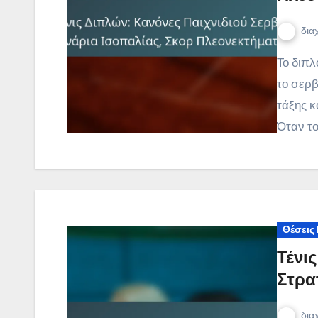
δια
Το διπλό τένις περιλαμβάνει συγκεκριμένους κανόνες για
το σερβ
τάξης κ
Όταν το
Θέσεις
Τένις
Στρα
δια